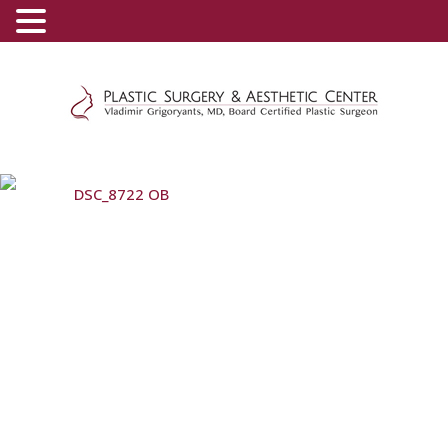
(800) 540-0508
-
(818) 396-5551
DSC_8722 OB