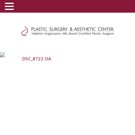
(800) 540-0508
-
(818) 396-5551
DSC_8722 OA