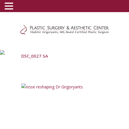
(800) 540-0508
-
(818) 396-5551
DSC_0027 SA