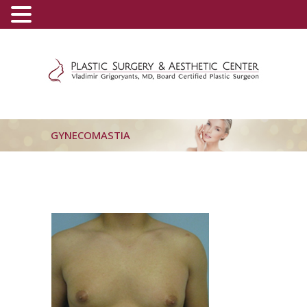
(800) 540-0508
-
(818) 396-5551
GYNECOMASTIA