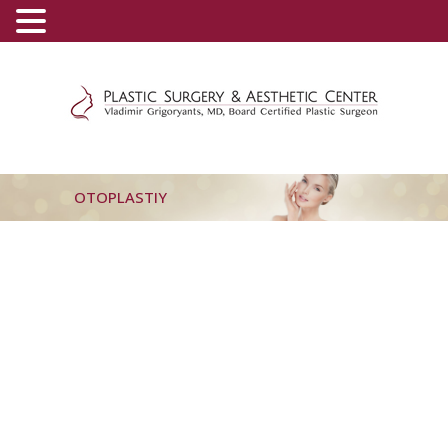
(800) 540-0508
-
(818) 396-5551
OTOPLASTIY