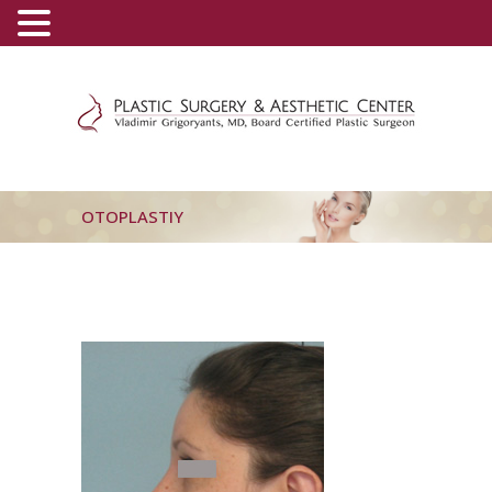
(800) 540-0508
-
(818) 396-5551
OTOPLASTIY