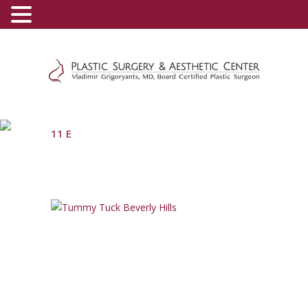
(800) 540-0508
-
(818) 396-5551
11 E