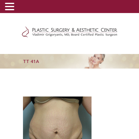
(800) 540-0508
-
(818) 396-5551
TT 41A