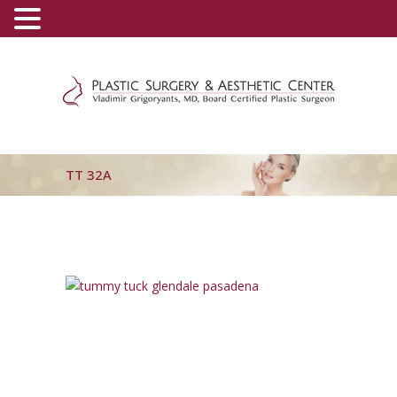
(800) 540-0508
-
(818) 396-5551
TT 32A